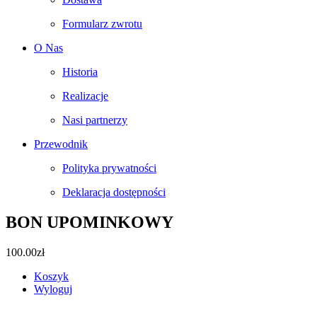
Formularz zwrotu
O Nas
Historia
Realizacje
Nasi partnerzy
Przewodnik
Polityka prywatności
Deklaracja dostępności
BON UPOMINKOWY
100.00
zł
Koszyk
Wyloguj
Facebook
Instagram
Pinterest
Email