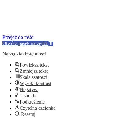
Przejdź do treści
Otwórz pasek narzędzi
Narzędzia dostępności
Powiększ tekst
Zmniejsz tekst
Skala szarości
Wysoki kontrast
Negatyw
Jasne tło
Podkreślenie
Czytelna czcionka
Resetuj