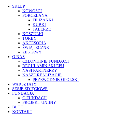
SKLEP
NOWOŚCI
PORCELANA
FILIŻANKI
KUBKI
TALERZE
KOSZULKI
TORBY
AKCESORIA
ŚWIĄTECZNE
ZESTAWY
O NAS
CZŁONKINIE FUNDACJI
REGULAMIN SKLEPU
NASI PARTNERZY
NASZE REALIZACJE
PRZEWODNIK OPOLSKI
WARSZTATY
SESJE ZDJĘCIOWE
FUNDACJA
O FUNDACJI
PROJEKT UNIJNY
BLOG
KONTAKT