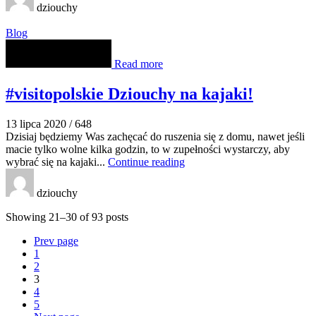
dziouchy
Blog
Read more
#visitopolskie Dziouchy na kajaki!
13 lipca 2020
/
648
Dzisiaj będziemy Was zachęcać do ruszenia się z domu, nawet jeśli
macie tylko wolne kilka godzin, to w zupełności wystarczy, aby
wybrać się na kajaki...
Continue reading
dziouchy
Showing 21–30 of 93 posts
Prev page
1
2
3
4
5