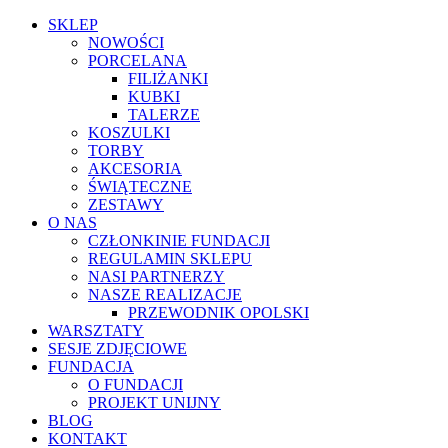
SKLEP
NOWOŚCI
PORCELANA
FILIŻANKI
KUBKI
TALERZE
KOSZULKI
TORBY
AKCESORIA
ŚWIĄTECZNE
ZESTAWY
O NAS
CZŁONKINIE FUNDACJI
REGULAMIN SKLEPU
NASI PARTNERZY
NASZE REALIZACJE
PRZEWODNIK OPOLSKI
WARSZTATY
SESJE ZDJĘCIOWE
FUNDACJA
O FUNDACJI
PROJEKT UNIJNY
BLOG
KONTAKT