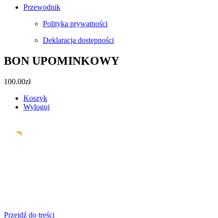
Przewodnik
Polityka prywatności
Deklaracja dostępności
BON UPOMINKOWY
100.00
zł
Koszyk
Wyloguj
Facebook
Instagram
Pinterest
Email
Przejdź do treści