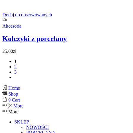
Dodaj do obserwowanych
Akcesoria
Kolczyki z porcelany
25.00
zł
1
2
3
next
Home
Shop
0
Cart
More
More
SKLEP
NOWOŚCI
PORCELANA