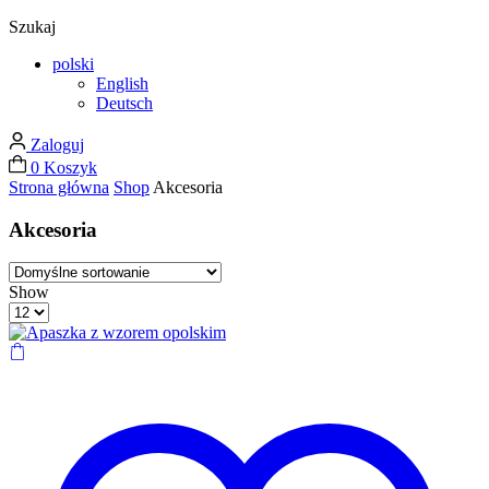
Szukaj
polski
English
Deutsch
Zaloguj
0
Koszyk
Strona główna
Shop
Akcesoria
Akcesoria
4
2
Show
columns
columns
Products
grid
list
per
page