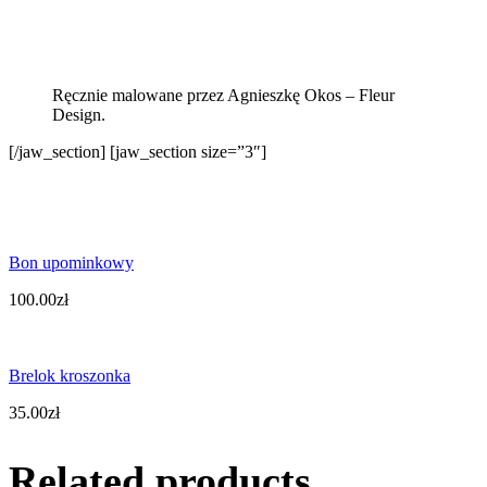
Ręcznie malowane przez Agnieszkę Okos – Fleur
Design.
[/jaw_section] [jaw_section size=”3″]
Bon upominkowy
100.00
zł
Brelok kroszonka
35.00
zł
Related products