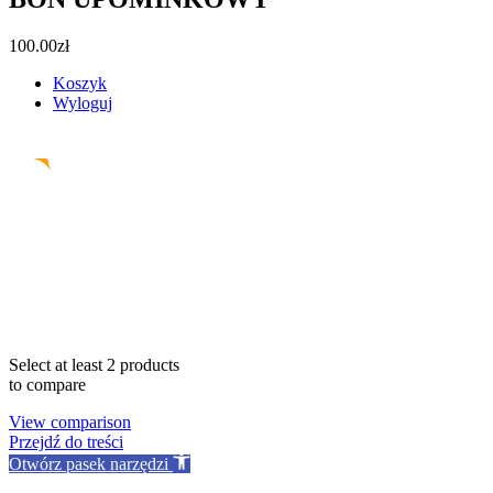
100.00
zł
Koszyk
Wyloguj
Facebook
Instagram
Pinterest
Email
Select at least 2 products
to compare
View comparison
Przejdź do treści
Otwórz pasek narzędzi