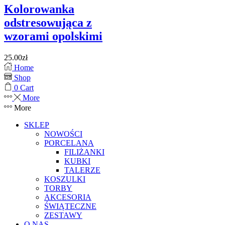
Kolorowanka
odstresowująca z
wzorami opolskimi
25.00
zł
Home
Shop
0
Cart
More
More
SKLEP
NOWOŚCI
PORCELANA
FILIŻANKI
KUBKI
TALERZE
KOSZULKI
TORBY
AKCESORIA
ŚWIĄTECZNE
ZESTAWY
O NAS