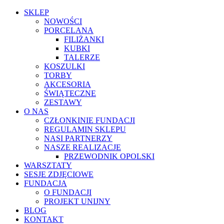
SKLEP
NOWOŚCI
PORCELANA
FILIŻANKI
KUBKI
TALERZE
KOSZULKI
TORBY
AKCESORIA
ŚWIĄTECZNE
ZESTAWY
O NAS
CZŁONKINIE FUNDACJI
REGULAMIN SKLEPU
NASI PARTNERZY
NASZE REALIZACJE
PRZEWODNIK OPOLSKI
WARSZTATY
SESJE ZDJĘCIOWE
FUNDACJA
O FUNDACJI
PROJEKT UNIJNY
BLOG
KONTAKT