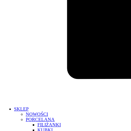
SKLEP
NOWOŚCI
PORCELANA
FILIŻANKI
KUBKI