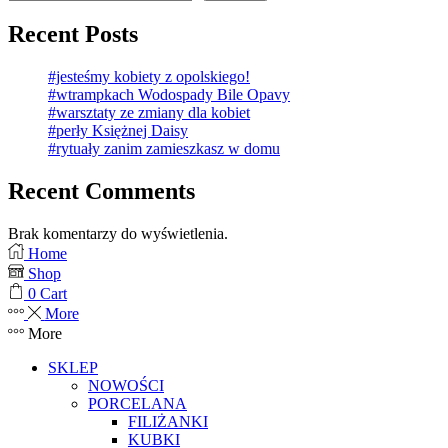
Recent Posts
#jesteśmy kobiety z opolskiego!
#wtrampkach Wodospady Bile Opavy
#warsztaty ze zmiany dla kobiet
#perły Księżnej Daisy
#rytuały zanim zamieszkasz w domu
Recent Comments
Brak komentarzy do wyświetlenia.
Home
Shop
0
Cart
More
More
SKLEP
NOWOŚCI
PORCELANA
FILIŻANKI
KUBKI