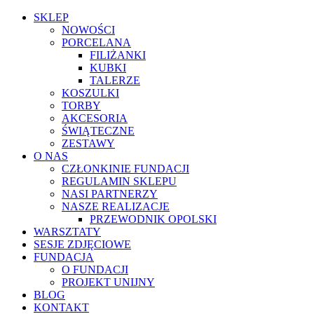
SKLEP
NOWOŚCI
PORCELANA
FILIŻANKI
KUBKI
TALERZE
KOSZULKI
TORBY
AKCESORIA
ŚWIĄTECZNE
ZESTAWY
O NAS
CZŁONKINIE FUNDACJI
REGULAMIN SKLEPU
NASI PARTNERZY
NASZE REALIZACJE
PRZEWODNIK OPOLSKI
WARSZTATY
SESJE ZDJĘCIOWE
FUNDACJA
O FUNDACJI
PROJEKT UNIJNY
BLOG
KONTAKT