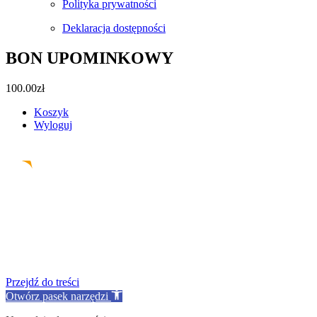
Polityka prywatności
Deklaracja dostępności
BON UPOMINKOWY
100.00
zł
Koszyk
Wyloguj
Facebook
Instagram
Pinterest
Email
Przejdź do treści
Otwórz pasek narzędzi