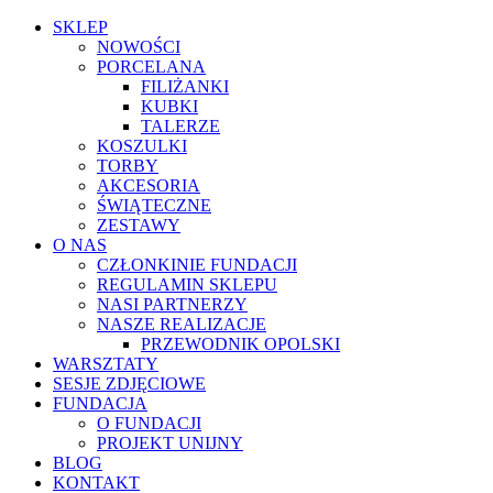
SKLEP
NOWOŚCI
PORCELANA
FILIŻANKI
KUBKI
TALERZE
KOSZULKI
TORBY
AKCESORIA
ŚWIĄTECZNE
ZESTAWY
O NAS
CZŁONKINIE FUNDACJI
REGULAMIN SKLEPU
NASI PARTNERZY
NASZE REALIZACJE
PRZEWODNIK OPOLSKI
WARSZTATY
SESJE ZDJĘCIOWE
FUNDACJA
O FUNDACJI
PROJEKT UNIJNY
BLOG
KONTAKT