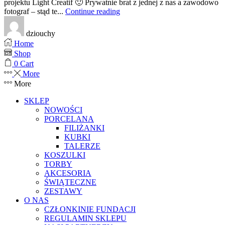
projektu Light Creatif 🙂 Prywatnie brat z jednej z nas a zawodowo
fotograf – stąd te...
Continue reading
dziouchy
Home
Shop
0
Cart
More
More
SKLEP
NOWOŚCI
PORCELANA
FILIŻANKI
KUBKI
TALERZE
KOSZULKI
TORBY
AKCESORIA
ŚWIĄTECZNE
ZESTAWY
O NAS
CZŁONKINIE FUNDACJI
REGULAMIN SKLEPU