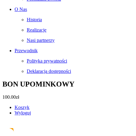
O Nas
Historia
Realizacje
Nasi partnerzy
Przewodnik
Polityka prywatności
Deklaracja dostępności
BON UPOMINKOWY
100.00
zł
Koszyk
Wyloguj
Facebook
Instagram
Pinterest
Email