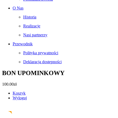
O Nas
Historia
Realizacje
Nasi partnerzy
Przewodnik
Polityka prywatności
Deklaracja dostępności
BON UPOMINKOWY
100.00
zł
Koszyk
Wyloguj
Facebook
Instagram
Pinterest
Email