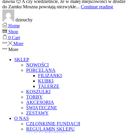
dawna 🙂 A czy wiedzieliście, że w małej miejscowości w drodze
do Zamku Moszna powstają niezwykłe...
Continue reading
dziouchy
Home
Shop
0
Cart
More
More
SKLEP
NOWOŚCI
PORCELANA
FILIŻANKI
KUBKI
TALERZE
KOSZULKI
TORBY
AKCESORIA
ŚWIĄTECZNE
ZESTAWY
O NAS
CZŁONKINIE FUNDACJI
REGULAMIN SKLEPU