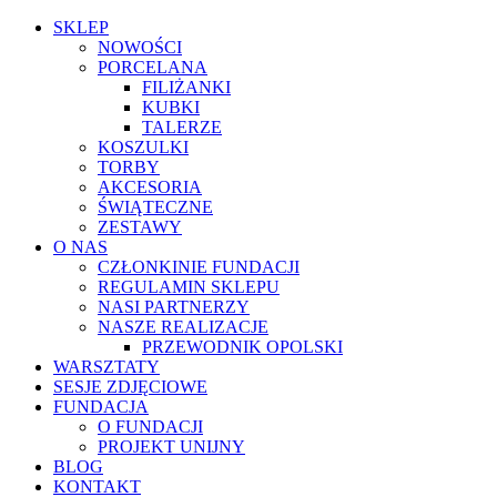
SKLEP
NOWOŚCI
PORCELANA
FILIŻANKI
KUBKI
TALERZE
KOSZULKI
TORBY
AKCESORIA
ŚWIĄTECZNE
ZESTAWY
O NAS
CZŁONKINIE FUNDACJI
REGULAMIN SKLEPU
NASI PARTNERZY
NASZE REALIZACJE
PRZEWODNIK OPOLSKI
WARSZTATY
SESJE ZDJĘCIOWE
FUNDACJA
O FUNDACJI
PROJEKT UNIJNY
BLOG
KONTAKT