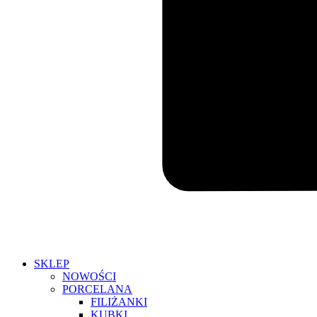
SKLEP
NOWOŚCI
PORCELANA
FILIŻANKI
KUBKI