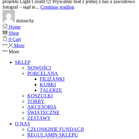
projektu Light Creatif 🙂 Prywatnie brat z jednej z nas a zawodowo
fotograf – stąd te...
Continue reading
dziouchy
Home
Shop
0
Cart
More
More
SKLEP
NOWOŚCI
PORCELANA
FILIŻANKI
KUBKI
TALERZE
KOSZULKI
TORBY
AKCESORIA
ŚWIĄTECZNE
ZESTAWY
O NAS
CZŁONKINIE FUNDACJI
REGULAMIN SKLEPU