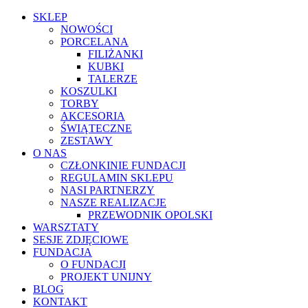
SKLEP
NOWOŚCI
PORCELANA
FILIŻANKI
KUBKI
TALERZE
KOSZULKI
TORBY
AKCESORIA
ŚWIĄTECZNE
ZESTAWY
O NAS
CZŁONKINIE FUNDACJI
REGULAMIN SKLEPU
NASI PARTNERZY
NASZE REALIZACJE
PRZEWODNIK OPOLSKI
WARSZTATY
SESJE ZDJĘCIOWE
FUNDACJA
O FUNDACJI
PROJEKT UNIJNY
BLOG
KONTAKT