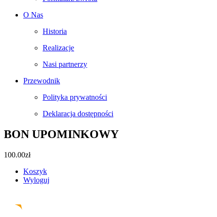
O Nas
Historia
Realizacje
Nasi partnerzy
Przewodnik
Polityka prywatności
Deklaracja dostępności
BON UPOMINKOWY
100.00
zł
Koszyk
Wyloguj
Facebook
Instagram
Pinterest
Email