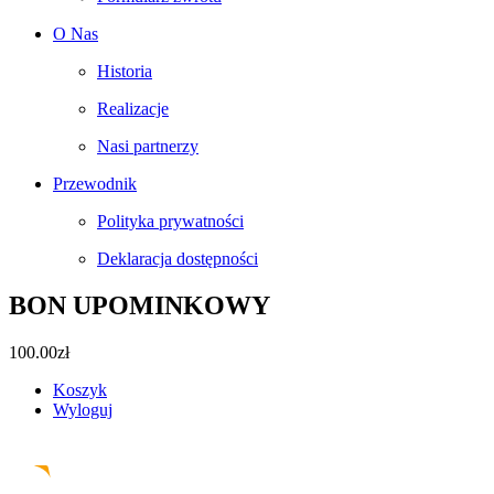
O Nas
Historia
Realizacje
Nasi partnerzy
Przewodnik
Polityka prywatności
Deklaracja dostępności
BON UPOMINKOWY
100.00
zł
Koszyk
Wyloguj
Facebook
Instagram
Pinterest
Email