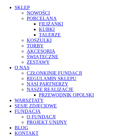
SKLEP
NOWOŚCI
PORCELANA
FILIŻANKI
KUBKI
TALERZE
KOSZULKI
TORBY
AKCESORIA
ŚWIĄTECZNE
ZESTAWY
O NAS
CZŁONKINIE FUNDACJI
REGULAMIN SKLEPU
NASI PARTNERZY
NASZE REALIZACJE
PRZEWODNIK OPOLSKI
WARSZTATY
SESJE ZDJĘCIOWE
FUNDACJA
O FUNDACJI
PROJEKT UNIJNY
BLOG
KONTAKT