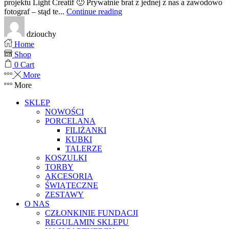
projektu Light Creatif 🙂 Prywatnie brat z jednej z nas a zawodowo
fotograf – stąd te...
Continue reading
dziouchy
Home
Shop
0
Cart
More
More
SKLEP
NOWOŚCI
PORCELANA
FILIŻANKI
KUBKI
TALERZE
KOSZULKI
TORBY
AKCESORIA
ŚWIĄTECZNE
ZESTAWY
O NAS
CZŁONKINIE FUNDACJI
REGULAMIN SKLEPU