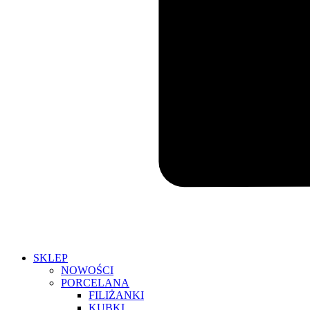
SKLEP
NOWOŚCI
PORCELANA
FILIŻANKI
KUBKI