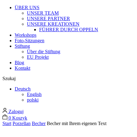
ÜBER UNS
UNSER TEAM
UNSERE PARTNER
UNSERE KREATIONEN
FÜHRER DURCH OPPELN
Workshops
Foto-Sitzungen
Stiftung
Über die Stiftung
EU Projekt
Blog
Kontakt
Szukaj
Deutsch
English
polski
Zaloguj
0
Koszyk
Start
Porzellan
Becher
Becher mit Ihrem eigenen Text