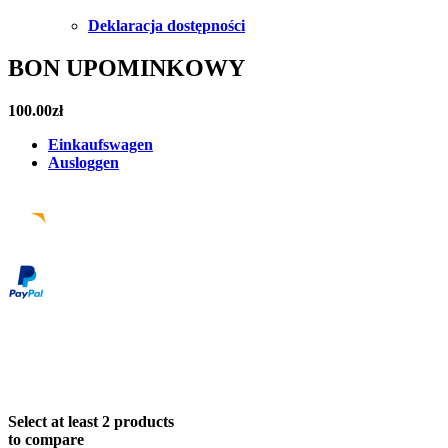
Deklaracja dostępności
BON UPOMINKOWY
100.00
zł
Einkaufswagen
Ausloggen
Facebook
Instagram
Pinterest
Email
Select at least 2 products
to compare