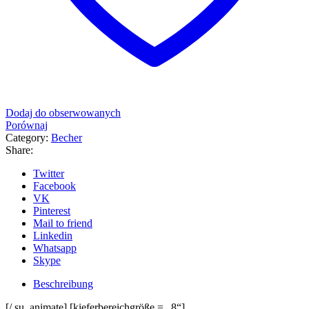
Dodaj do obserwowanych
Porównaj
Category:
Becher
Share:
Twitter
Facebook
VK
Pinterest
Mail to friend
Linkedin
Whatsapp
Skype
Beschreibung
[/ su_animate] [kieferbereichgröße = „8“]