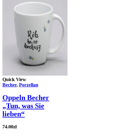
Quick View
Becher
,
Porzellan
Oppeln Becher
„Tun, was Sie
lieben“
74.00
zł