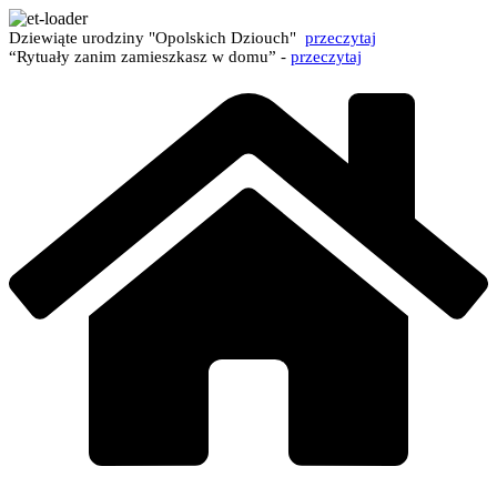
Dziewiąte urodziny "Opolskich Dziouch"
przeczytaj
“Rytuały zanim zamieszkasz w domu” -
przeczytaj