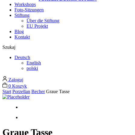
Workshops
Foto-Sitzungen
Stiftung
Über die Stiftung
EU Projekt
Blog
Kontakt
Szukaj
Deutsch
English
polski
Zaloguj
0
Koszyk
Start
Porzellan
Becher
Graue Tasse
Graue Tasse