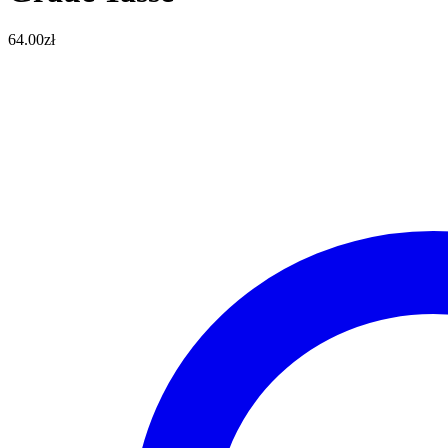
64.00
zł