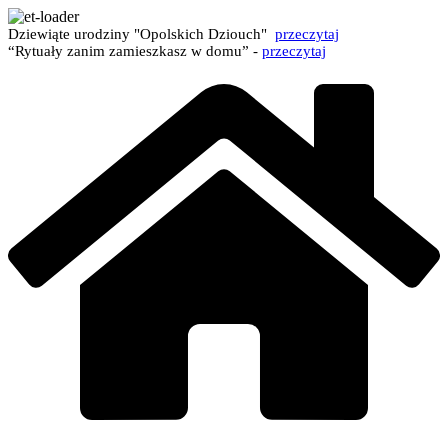
Dziewiąte urodziny "Opolskich Dziouch"
przeczytaj
“Rytuały zanim zamieszkasz w domu” -
przeczytaj