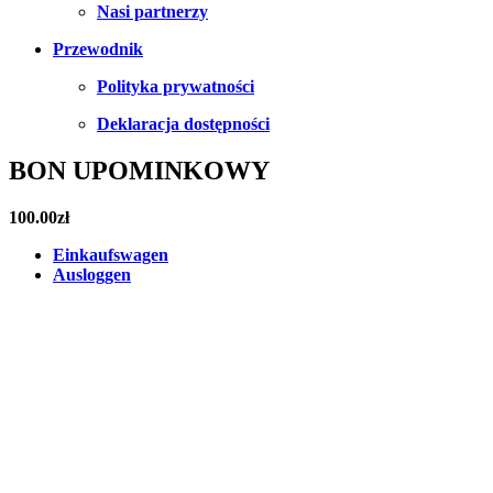
Nasi partnerzy
Przewodnik
Polityka prywatności
Deklaracja dostępności
BON UPOMINKOWY
100.00
zł
Einkaufswagen
Ausloggen
Facebook
Instagram
Pinterest
Email