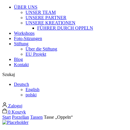
ÜBER UNS
UNSER TEAM
UNSERE PARTNER
UNSERE KREATIONEN
FÜHRER DURCH OPPELN
Workshops
Foto-Sitzungen
Stiftung
Über die Stiftung
EU Projekt
Blog
Kontakt
Szukaj
Deutsch
English
polski
Zaloguj
0
Koszyk
Start
Porzellan
Tassen
Tasse „Oppeln“