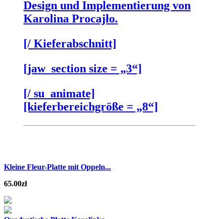
Design und Implementierung von
Karolina Procajło.
[/ Kieferabschnitt]
[jaw_section size = „3“]
[/ su_animate]
[kieferbereichgröße = „8“]
Kleine Fleur-Platte mit Oppeln...
65.00
zł