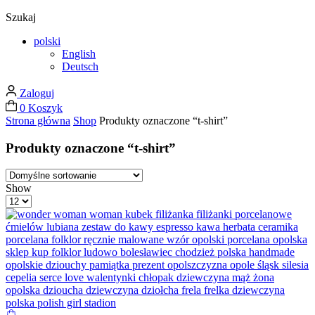
Szukaj
polski
English
Deutsch
Zaloguj
0
Koszyk
Strona główna
Shop
Produkty oznaczone “t-shirt”
Produkty oznaczone “t-shirt”
4
2
Show
columns
columns
Products
grid
list
per
page
Ten