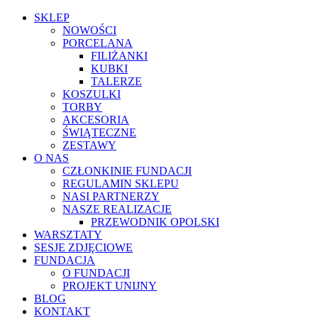
SKLEP
NOWOŚCI
PORCELANA
FILIŻANKI
KUBKI
TALERZE
KOSZULKI
TORBY
AKCESORIA
ŚWIĄTECZNE
ZESTAWY
O NAS
CZŁONKINIE FUNDACJI
REGULAMIN SKLEPU
NASI PARTNERZY
NASZE REALIZACJE
PRZEWODNIK OPOLSKI
WARSZTATY
SESJE ZDJĘCIOWE
FUNDACJA
O FUNDACJI
PROJEKT UNIJNY
BLOG
KONTAKT