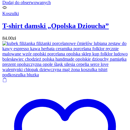
Dodaj do obserwowanych
Koszulki
T-shirt damski „Opolska Dzioucha”
84.00
zł
Ten
produkt
ma
wiele
wariantów.
Opcje
można
wybrać
na
stronie