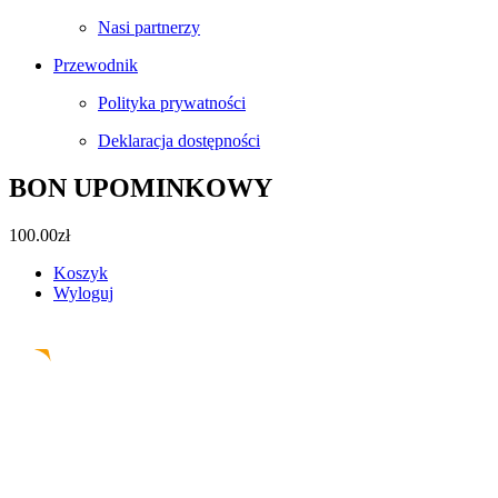
Nasi partnerzy
Przewodnik
Polityka prywatności
Deklaracja dostępności
BON UPOMINKOWY
100.00
zł
Koszyk
Wyloguj
Facebook
Instagram
Pinterest
Email