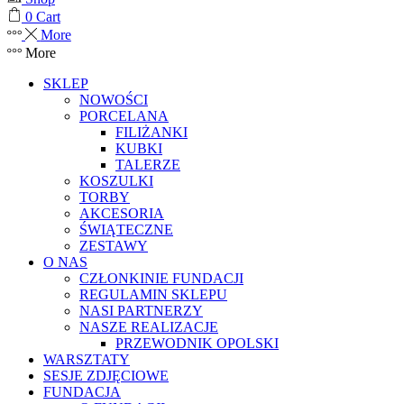
0
Cart
More
More
SKLEP
NOWOŚCI
PORCELANA
FILIŻANKI
KUBKI
TALERZE
KOSZULKI
TORBY
AKCESORIA
ŚWIĄTECZNE
ZESTAWY
O NAS
CZŁONKINIE FUNDACJI
REGULAMIN SKLEPU
NASI PARTNERZY
NASZE REALIZACJE
PRZEWODNIK OPOLSKI
WARSZTATY
SESJE ZDJĘCIOWE
FUNDACJA