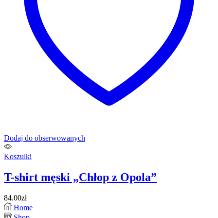
produktu
Dodaj do obserwowanych
Koszulki
T-shirt męski „Chłop z Opola”
84.00
zł
Home
Shop