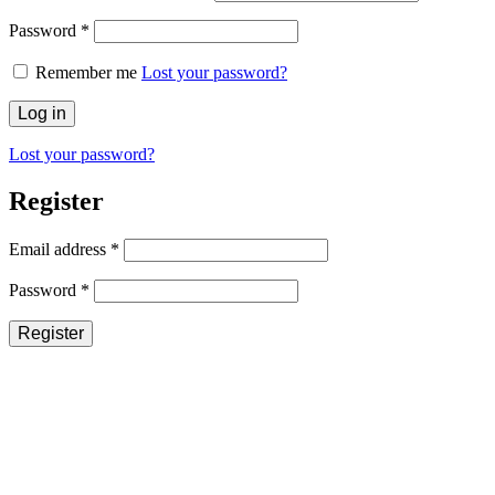
Required
Password
*
Remember me
Lost your password?
Log in
Lost your password?
Register
Required
Email address
*
Required
Password
*
Register