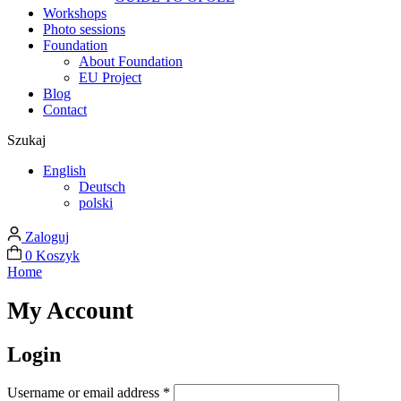
Workshops
Photo sessions
Foundation
About Foundation
EU Project
Blog
Contact
Szukaj
English
Deutsch
polski
Zaloguj
0
Koszyk
Home
My Account
Login
Required
Username or email address
*