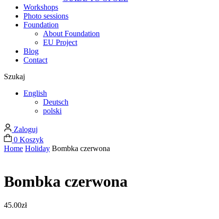
Workshops
Photo sessions
Foundation
About Foundation
EU Project
Blog
Contact
Szukaj
English
Deutsch
polski
Zaloguj
0
Koszyk
Home
Holiday
Bombka czerwona
Bombka czerwona
45.00
zł