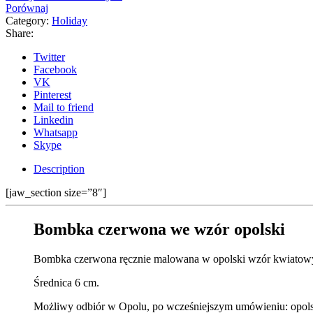
Porównaj
Category:
Holiday
Share:
Twitter
Facebook
VK
Pinterest
Mail to friend
Linkedin
Whatsapp
Skype
Description
[jaw_section size=”8″]
Bombka czerwona we wzór opolski
Bombka czerwona ręcznie malowana w opolski wzór kwiatow
Średnica 6 cm.
Możliwy odbiór w Opolu, po wcześniejszym umówieniu: opo