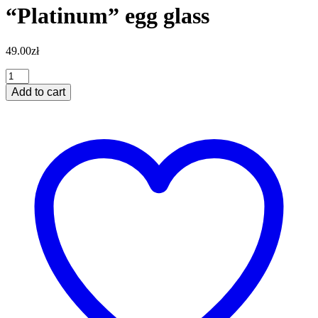
“Platinum” egg glass
49.00
zł
"Platinum"
egg
Add to cart
glass
quantity