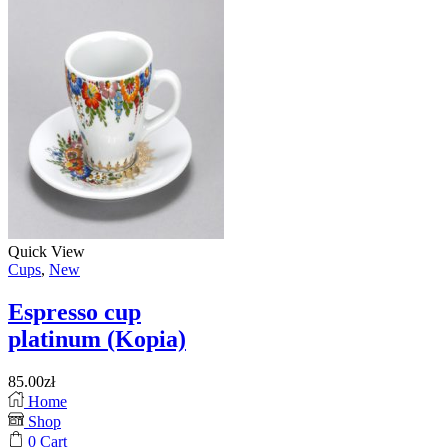
Quick View
Cups
,
New
Espresso cup
platinum (Kopia)
85.00
zł
Home
Shop
0
Cart