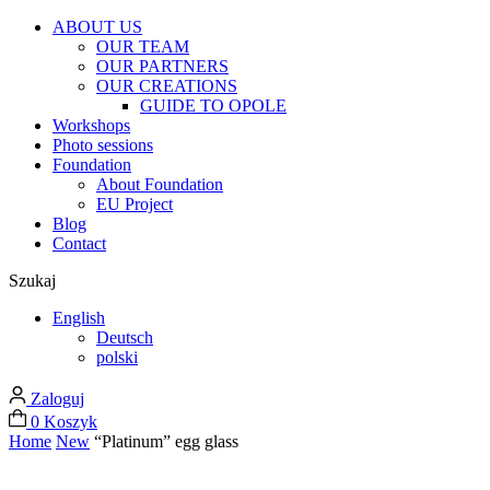
ABOUT US
OUR TEAM
OUR PARTNERS
OUR CREATIONS
GUIDE TO OPOLE
Workshops
Photo sessions
Foundation
About Foundation
EU Project
Blog
Contact
Szukaj
English
Deutsch
polski
Zaloguj
0
Koszyk
Home
New
“Platinum” egg glass