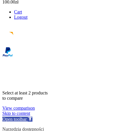
100.00
zł
Cart
Logout
Facebook
Instagram
Pinterest
Email
Select at least 2 products
to compare
View comparison
Skip to content
Open toolbar
Narzędzia dostępności