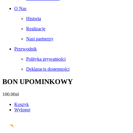
O Nas
Historia
Realizacje
Nasi partnerzy
Przewodnik
Polityka prywatności
Deklaracja dostępności
BON UPOMINKOWY
100.00
zł
Koszyk
Wyloguj
Facebook
Instagram
Pinterest
Email