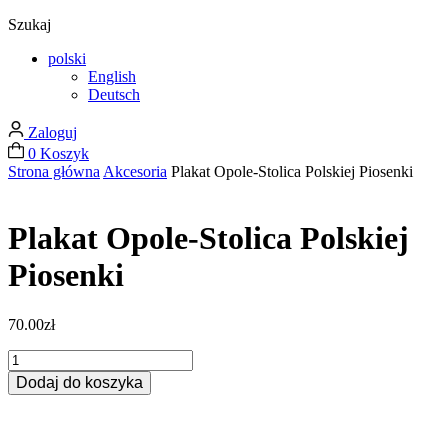
Szukaj
polski
English
Deutsch
Zaloguj
0
Koszyk
Strona główna
Akcesoria
Plakat Opole-Stolica Polskiej Piosenki
Plakat Opole-Stolica Polskiej
Piosenki
70.00
zł
ilość
Plakat
Dodaj do koszyka
Opole-
Stolica
Polskiej
Piosenki