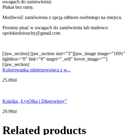
uwagach do zamówienia)
Plakat bez ramy.
Możliwość zamówienia z opcją odbioru osobistego na miejscu.
Prosimy pisać w uwagach do zamówienia lub mailowo:
opolskiedziouchy@gmail.com
[/jaw_section] [jaw_section size=”3″][jaw_image image=”1691″
lightbox=”0″ link=”#” target=”_self” hover_image=””]
[/jaw_section]
Kolorowanka odstresowująca z w...
25.00
zł
Książka „ŁysOlka i Długowłosy”
29.99
zł
Related products