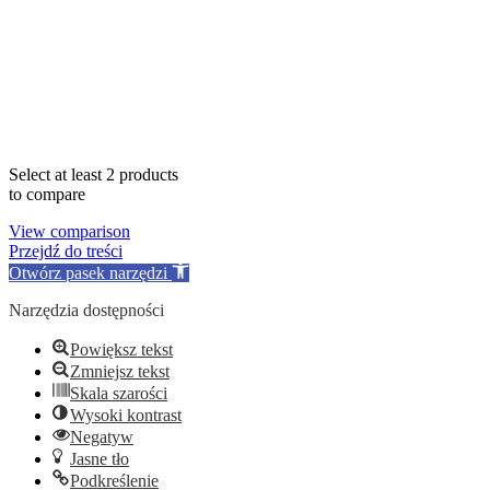
Select at least 2 products
to compare
View comparison
Przejdź do treści
Otwórz pasek narzędzi
Narzędzia dostępności
Powiększ tekst
Zmniejsz tekst
Skala szarości
Wysoki kontrast
Negatyw
Jasne tło
Podkreślenie