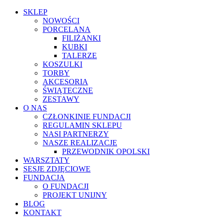
SKLEP
NOWOŚCI
PORCELANA
FILIŻANKI
KUBKI
TALERZE
KOSZULKI
TORBY
AKCESORIA
ŚWIĄTECZNE
ZESTAWY
O NAS
CZŁONKINIE FUNDACJI
REGULAMIN SKLEPU
NASI PARTNERZY
NASZE REALIZACJE
PRZEWODNIK OPOLSKI
WARSZTATY
SESJE ZDJĘCIOWE
FUNDACJA
O FUNDACJI
PROJEKT UNIJNY
BLOG
KONTAKT