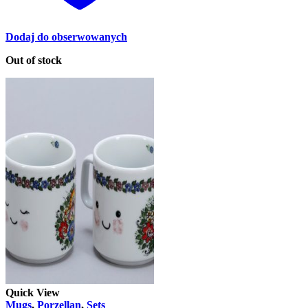
Dodaj do obserwowanych
Out of stock
Quick View
Mugs
,
Porzellan
,
Sets