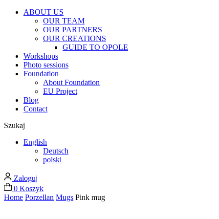
ABOUT US
OUR TEAM
OUR PARTNERS
OUR CREATIONS
GUIDE TO OPOLE
Workshops
Photo sessions
Foundation
About Foundation
EU Project
Blog
Contact
Szukaj
English
Deutsch
polski
Zaloguj
0
Koszyk
Home
Porzellan
Mugs
Pink mug