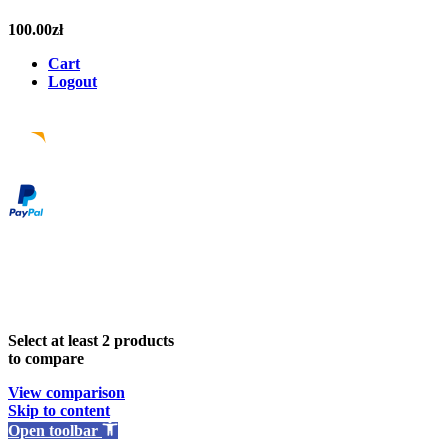
100.00
zł
Cart
Logout
Facebook
Instagram
Pinterest
Email
Select at least 2 products
to compare
View comparison
Skip to content
Open toolbar