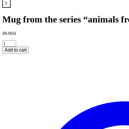
Mug from the series “animals fr
49.00
zł
Mug
from
Add to cart
the
series
"animals
from
the
Opole
forest"
quantity