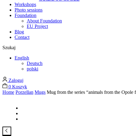
Workshops
Photo sessions
Foundation
About Foundation
EU Project
Blog
Contact
Szukaj
English
Deutsch
polski
Zaloguj
0
Koszyk
Home
Porzellan
Mugs
Mug from the series “animals from the Opole f