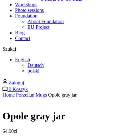
Workshops
Photo sessions
Foundation
About Foundation
EU Project
Blog
Contact
Szukaj
English
Deutsch
polski
Zaloguj
0
Koszyk
Home
Porzellan
Mugs
Opole gray jar
Opole gray jar
64.00
zł