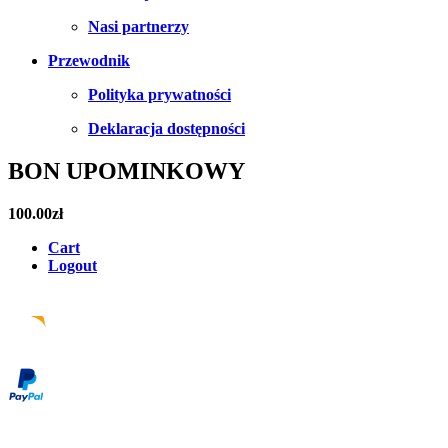
Nasi partnerzy
Przewodnik
Polityka prywatności
Deklaracja dostępności
BON UPOMINKOWY
100.00
zł
Cart
Logout
Facebook
Instagram
Pinterest
Email