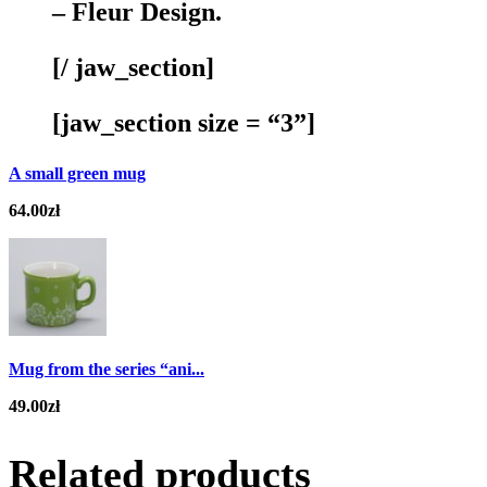
– Fleur Design.
[/ jaw_section]
[jaw_section size = “3”]
A small green mug
64.00
zł
Mug from the series “ani...
49.00
zł
Related products