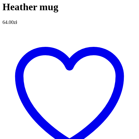
Heather mug
64.00
zł