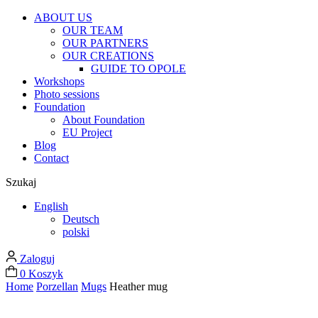
ABOUT US
OUR TEAM
OUR PARTNERS
OUR CREATIONS
GUIDE TO OPOLE
Workshops
Photo sessions
Foundation
About Foundation
EU Project
Blog
Contact
Szukaj
English
Deutsch
polski
Zaloguj
0
Koszyk
Home
Porzellan
Mugs
Heather mug