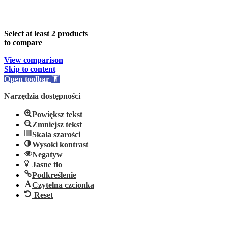
Select at least 2 products
to compare
View comparison
Skip to content
Open toolbar
Narzędzia dostępności
Powiększ tekst
Zmniejsz tekst
Skala szarości
Wysoki kontrast
Negatyw
Jasne tło
Podkreślenie
Czytelna czcionka
Reset