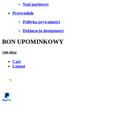
Nasi partnerzy
Przewodnik
Polityka prywatności
Deklaracja dostępności
BON UPOMINKOWY
100.00
zł
Cart
Logout
Facebook
Instagram
Pinterest
Email