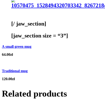
[/ jaw_section]
[jaw_section size = “3”]
A small green mug
64.00
zł
Traditional mug
120.00
zł
Related products