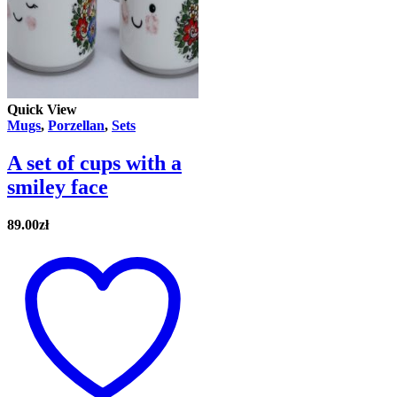
Quick View
Mugs
,
Porzellan
,
Sets
A set of cups with a
smiley face
89.00
zł