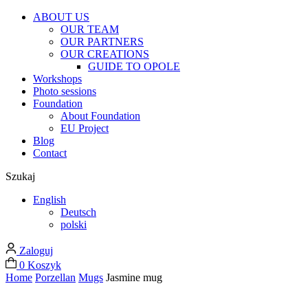
ABOUT US
OUR TEAM
OUR PARTNERS
OUR CREATIONS
GUIDE TO OPOLE
Workshops
Photo sessions
Foundation
About Foundation
EU Project
Blog
Contact
Szukaj
English
Deutsch
polski
Zaloguj
0
Koszyk
Home
Porzellan
Mugs
Jasmine mug